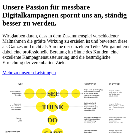
Unsere Passion für messbare
Digitalkampagnen spornt uns an, ständig
besser zu werden.
Wir glauben daran, dass in dem Zusammenspiel verschiedener
Maßnahmen die größte Wirkung zu erzielen ist und bewerten diese
als Ganzes und nicht als Summe der einzelnen Teile. Wir garantieren
dabei eine professionelle Beratung im Sinne des Kunden, eine
exzellente Kampagnenaussteuerung und die bestmögliche
Erreichung der vereinbarten Ziele.
Mehr zu unseren Leistungen
KPI
SERVICES
PARTNER
Digital Media (Video, Display),
Instagram, Facebook,
SEE
Brand Awareness
Programmatic Advertising
Ströer, SevenOne, Burda,
Brand Building
(Video, Display, Audio),
YouTube, Pinterest,
Viewability
Social Media Advertising,
LinkedIn, XING
DOOH, Connected TV
Paid Search, Social
Instagram, Facebook,
Engagement
THINK
Media Advertising,
Pinterest, TikTok, LinkedIn,
Relevant Visitors
Programmatic Display,
XING, Outbrain, AdPepper,
Soft-Conversion
Retargeting, Native
Twitter
Lead Generation
Advertising, SEO
Paid Search, Shopping Ads,
Google, Microsoft Advertising,
DO
Turnover
Social Media Advertising,
Amazon, Marktplätze,
Sales
Affiliate Marketing,
Produktportale,
Leads
eCommerce, SEO
Affiliate-Networks, Criteo
Newsletter Marketing,
AdPepper, performance
Customer Lifetime-Value
Retargeting,
werk, Criteo, Facebook,