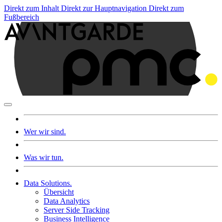
Direkt zum Inhalt
Direkt zur Hauptnavigation
Direkt zum
Fußbereich
Wer wir sind.
Was wir tun.
Data Solutions.
Übersicht
Data Analytics
Server Side Tracking
Business Intelligence