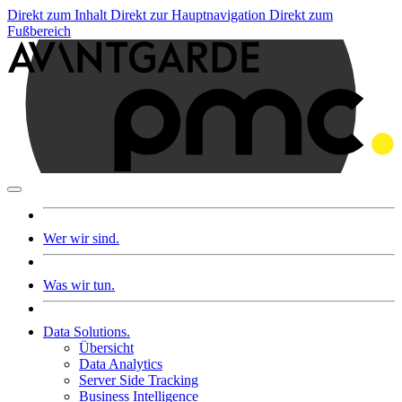
Direkt zum Inhalt
Direkt zur Hauptnavigation
Direkt zum
Fußbereich
Wer wir sind.
Was wir tun.
Data Solutions.
Übersicht
Data Analytics
Server Side Tracking
Business Intelligence